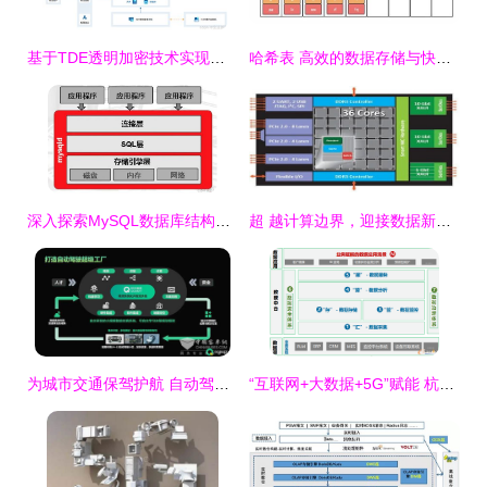
基于TDE透明加密技术实现服务器配置与审计数据的加密存储
哈希表 高效的数据存储与快速检索之密钥
深入探索MySQL数据库结构设计 实战案例解析，打造高效可扩展的数据存储方案
超 越计算边界，迎接数据新纪元——赛思信安携手Tilera发布GX众核服务器
为城市交通保驾护航 自动驾驶公交车背后的云科技数据处理和存储服务
“互联网+大数据+5G”赋能 杭叉集团打造未来工厂中的数据处理与存储新范式