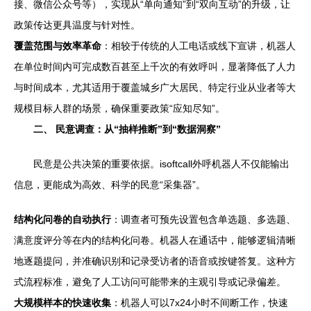
接、微信公众号等），实现从“单向通知”到“双向互动”的升级，让
政策传达更具温度与针对性。
覆盖范围与效率革命
：相较于传统的人工电话或线下宣讲，机器人
在单位时间内可完成数百甚至上千次的有效呼叫，显著降低了人力
与时间成本，尤其适用于覆盖城乡广大居民、特定行业从业者等大
规模目标人群的场景，确保重要政策“应知尽知”。
二、 民意调查：从“抽样推断”到“数据洞察”
民意是公共决策的重要依据。isoftcall外呼机器人不仅能输出
信息，更能成为高效、科学的民意“采集器”。
结构化问卷的自动执行
：调查者可预先设置包含单选题、多选题、
满意度评分等在内的结构化问卷。机器人在通话中，能够逻辑清晰
地逐题提问，并准确识别和记录受访者的语音或按键答复。这种方
式流程标准，避免了人工访问可能带来的主观引导或记录偏差。
大规模样本的快速收集
：机器人可以7x24小时不间断工作，快速